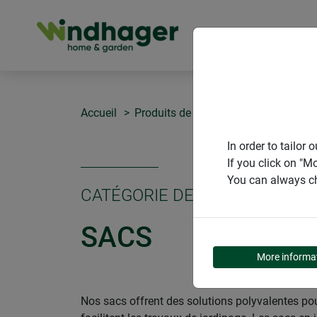
PRODUITS
Accueil
Produits de Windhager Home & Gar
In order to tailo
If you click on "M
You can always ch
CATÉGORIE DE PRODUITS
SACS
More informa
Nos sacs offrent des solutions polyvalentes pour