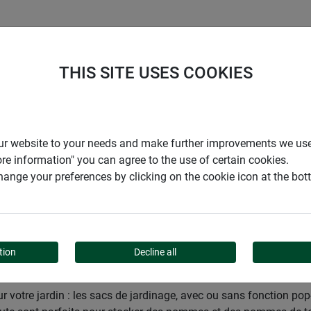
ENTREPRISE
SUPPORT
THIS SITE USES COOKIES
den
Jardins
Accessoires de jardin
Sacs
r our website to your needs and make further improvements we us
ore information" you can agree to the use of certain cookies.
ange your preferences by clicking on the cookie icon at the bo
tion
Decline all
 votre jardin : les sacs de jardinage, avec ou sans fonction pop