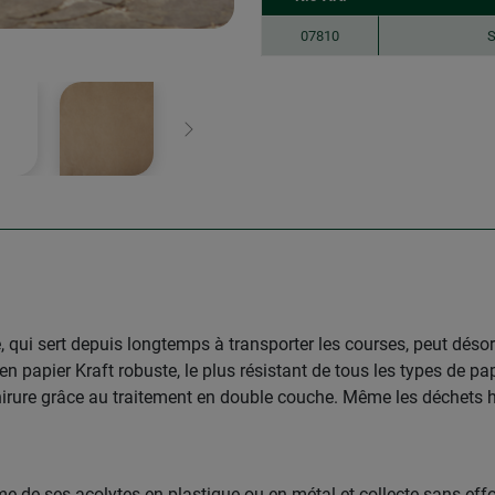
07810
S
Continuer
e, qui sert depuis longtemps à transporter les courses, peut désor
 papier Kraft robuste, le plus résistant de tous les types de pap
déchirure grâce au traitement en double couche. Même les déchet
me de ses acolytes en plastique ou en métal et collecte sans effo