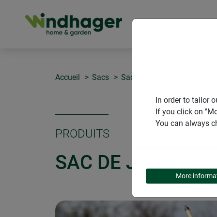
PRODUITS
Accueil
Sacs
Sac de jardin en papier
In order to tailo
If you click on "M
You can always ch
PRODUITS
SAC DE JARDIN E
More informa