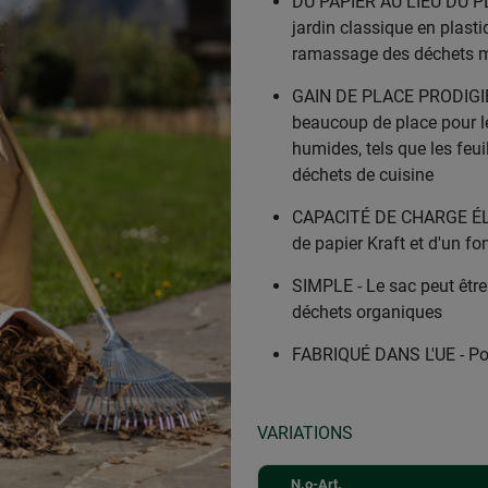
DU PAPIER AU LIEU DU PLA
jardin classique en plas
ramassage des déchets mé
GAIN DE PLACE PRODIGIEUX
beaucoup de place pour le
humides, tels que les feuil
déchets de cuisine
CAPACITÉ DE CHARGE ÉLE
de papier Kraft et d'un fo
SIMPLE - Le sac peut être
déchets organiques
FABRIQUÉ DANS L'UE - Pou
VARIATIONS
N.o-Art.