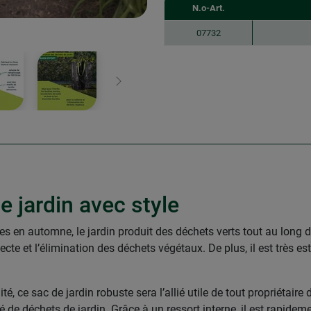
N.o-Art.
07732
Continuer
e jardin avec style
es en automne, le jardin produit des déchets verts tout au long d
cte et l’élimination des déchets végétaux. De plus, il est très es
é, ce sac de jardin robuste sera l’allié utile de tout propriétair
té de déchets de jardin. Grâce à un ressort interne, il est rapideme