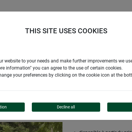
ENTREPRISE
SUPPORT
THIS SITE USES COOKIES
OTIF
r our website to your needs and make further improvements we us
ore information" you can agree to the use of certain cookies.
ange your preferences by clicking on the cookie icon at the bo
POP-UP » MOTIF
tion
Decline all