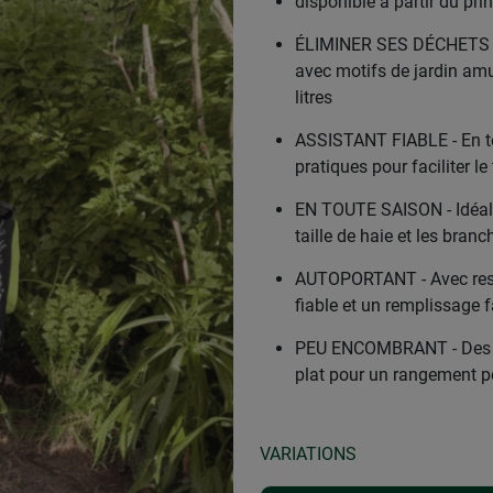
disponible à partir du pr
ÉLIMINER SES DÉCHETS DE
avec motifs de jardin am
litres
ASSISTANT FIABLE - En to
pratiques pour faciliter le
EN TOUTE SAISON - Idéal p
taille de haie et les bran
AUTOPORTANT - Avec resso
fiable et un remplissage f
PEU ENCOMBRANT - Des ferm
plat pour un rangement 
VARIATIONS