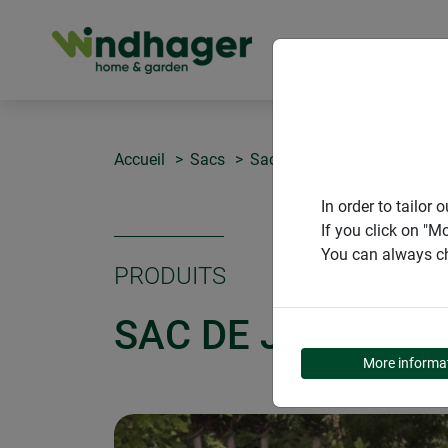
PRODUITS
Accueil
Sacs
Sac de jardin « Pop-Up » M
In order to tailo
If you click on "M
You can always ch
PRODUITS
SAC DE JARDIN « 
More informa