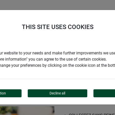
ENTREPRISE
SUPPORT
THIS SITE USES COOKIES
RE
r our website to your needs and make further improvements we us
ore information" you can agree to the use of certain cookies.
ange your preferences by clicking on the cookie icon at the bo
POP-UP SQUARE
tion
Decline all