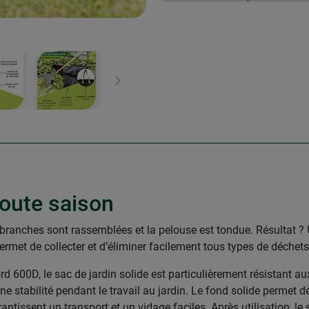
Continuer
toute saison
t les branches sont rassemblées et la pelouse est tondue. Résultat 
met de collecter et d’éliminer facilement tous types de déchets
d 600D, le sac de jardin solide est particulièrement résistant aux
 stabilité pendant le travail au jardin. Le fond solide permet de
antissent un transport et un vidage faciles. Après utilisation, le 