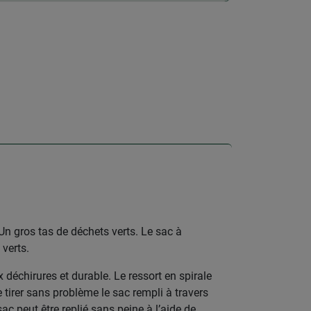
? Un gros tas de déchets verts. Le sac à
 verts.
 déchirures et durable. Le ressort en spirale
 tirer sans problème le sac rempli à travers
sac peut être replié sans peine à l’aide de