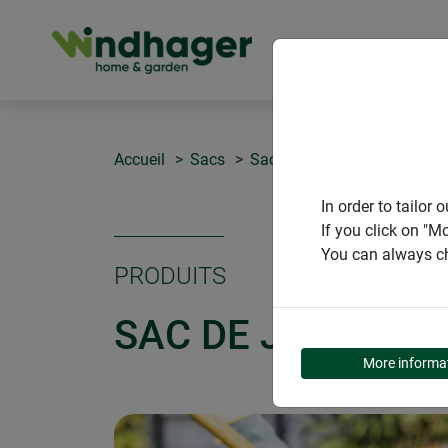
PRODUITS
Accueil
Sacs
Sac de jardin Pop-Up SQUA
In order to tailo
If you click on "M
You can always ch
PRODUITS
SAC DE JARDIN 
More informa