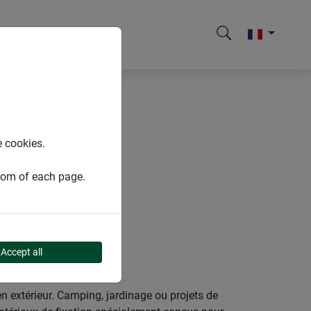
iens
e cookies.
ttom of each page.
Accept all
n extérieur. Camping, jardinage ou projets de