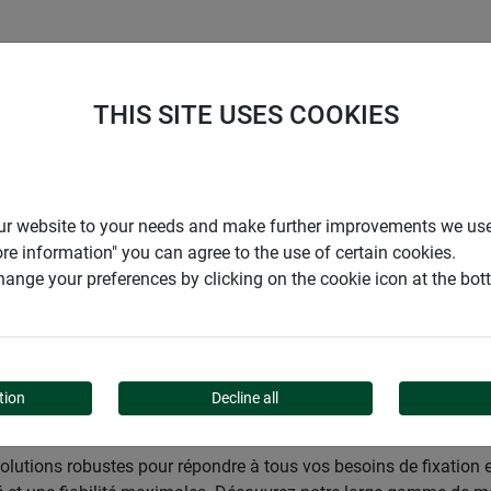
ENTREPRISE
SUPPORT
THIS SITE USES COOKIES
den
Jardins
Accessoires de jardin
Piquets d'ancrage & l
r our website to your needs and make further improvements we us
ore information" you can agree to the use of certain cookies.
ange your preferences by clicking on the cookie icon at the bo
GE & LIENS
tion
Decline all
solutions robustes pour répondre à tous vos besoins de fixation e