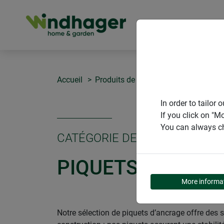
PRODUITS
Accueil
Produits de Windhager Home & Gar
In order to tailo
If you click on "M
You can always ch
CATÉGORIE DE PRODUITS
PIQUETS D'ANCRA
More informa
Notre sélection de piquets d’ancrage offre des 