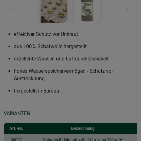
Zurück
Weiter
effektiver Schutz vor Unkraut
aus 100 % Schafwolle hergestellt
exzellente Wasser- und Luftdurchlässigkeit
hohes Wasserspeichervermögen - Schutz vor
Austrocknung
hergestellt in Europa
VARIANTEN
Art.-Nr.
Bezeichnung
06027
Schafwoll-Unkrautmatte 2x1m grau 150g/m²