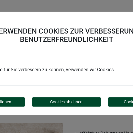
UNTERNEHMEN
KARRIERE
SUPPORT
VERWENDEN COOKIES ZUR VERBESSERUN
BENUTZERFREUNDLICHKEIT
en
Schafwoll-Unkrautmatte
 für Sie verbessern zu können, verwenden wir Cookies.
RAUTMATTE
tionen
Cookies ablehnen
Cook