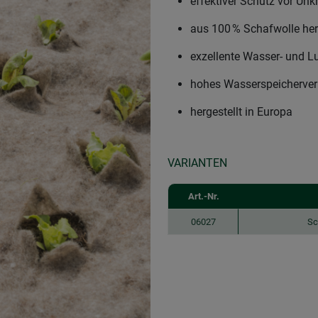
effektiver Schutz vor Unk
aus 100 % Schafwolle her
exzellente Wasser- und Lu
hohes Wasserspeicherver
hergestellt in Europa
VARIANTEN
Art.-Nr.
06027
Sc