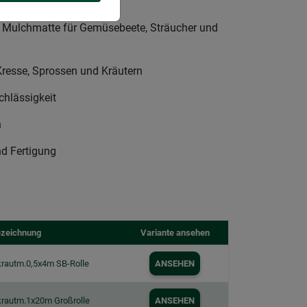
 Hanffasern
d Mulchmatte für Gemüsebeete, Sträucher und
resse, Sprossen und Kräutern
chlässigkeit
n
d Fertigung
zeichnung
Variante ansehen
krautm.0,5x4m SB-Rolle
ANSEHEN
krautm.1x20m Großrolle
ANSEHEN