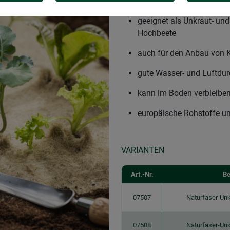
Unkrautschutz aus 100%
geeignet als Unkraut- un
Hochbeete
auch für den Anbau von K
gute Wasser- und Luftdur
kann im Boden verbleibe
europäische Rohstoffe un
VARIANTEN
Art.-Nr.
Be
07507
Naturfaser-Un
07508
Naturfaser-Un