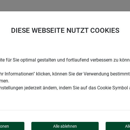
UNTERNEHMEN
KARRIERE
SUPPORT
DIESE WEBSEITE NUTZT COOKIES
en
Naturfaser-Unkrautmatte
e für Sie optimal gestalten und fortlaufend verbessern zu kön
r Informationen" klicken, können Sie der Verwendung bestimmt
mmen.
instellungen jederzeit ändern, indem Sie auf das Cookie Symbol
KRAUTMATTE
ionen
Alle ablehnen
Al