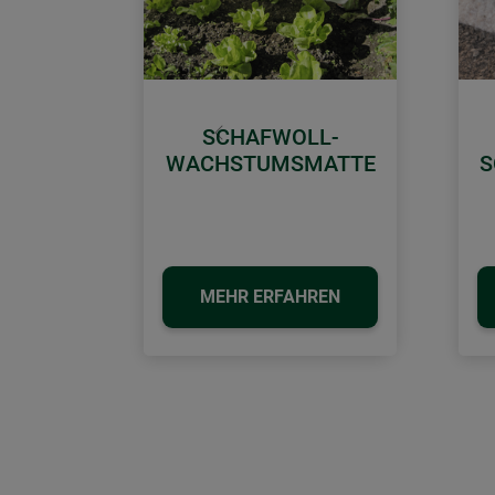
SCHAFWOLL-
Zurück
WACHSTUMSMATTE
S
MEHR ERFAHREN