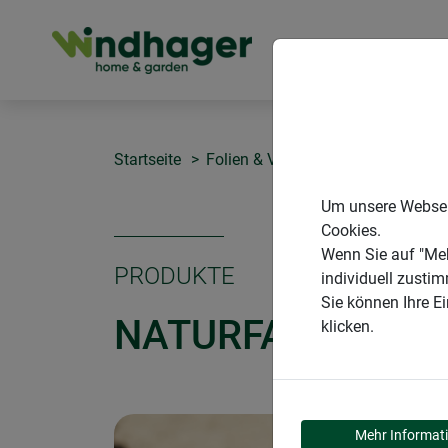
PRODUKTE
Startseite
Folien & Vliese aus Naturmateriali
Um unsere Webseit
Cookies.
Wenn Sie auf "Meh
PRODUKTE
individuell zusti
Sie können Ihre E
NATURFASER-UN
klicken.
Mehr Informat