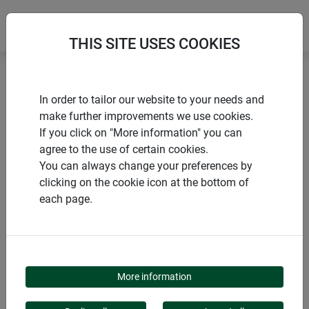
THIS SITE USES COOKIES
Accueil
Produits de Windhager Home & Garden
In order to tailor our website to your needs and
Jardins
Hivernage
make further improvements we use cookies.
Protection d'hivernage pour roses
If you click on "More information" you can
agree to the use of certain cookies.
You can always change your preferences by
clicking on the cookie icon at the bottom of
each page.
CATÉGORIE DE PRODUITS
PROTECTION
More information
D'HIVERNAGE POUR