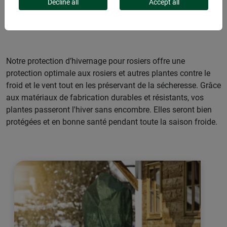
Decline all
Accept all
ROSES
Notre protection d’hivernage pour rosiers offre une
protection optimale aux rosiers et autres plantes contre le
froid et le vent tout en les préservant de la sécheresse. Grâce
aux matériaux de fabrication durables et résistants, vos
plantes passeront l'hiver sans encombre. Elles seront bien
protégées et en bonne santé pendant toute la saison froide.