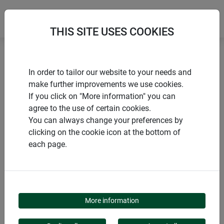
THIS SITE USES COOKIES
Accueil
Tuteurs pour fleurs et arbustes
In order to tailor our website to your needs and
Tuteur spécial plantes en pot
make further improvements we use cookies.
If you click on "More information" you can
agree to the use of certain cookies.
You can always change your preferences by
clicking on the cookie icon at the bottom of
PRODUITS
each page.
TUTEUR SPÉCIAL
PLANTES EN POT
More information