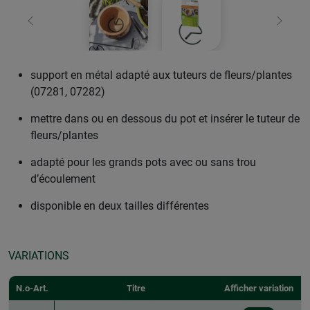
retour
Conti
support en métal adapté aux tuteurs de fleurs/plantes
(07281, 07282)
mettre dans ou en dessous du pot et insérer le tuteur de
fleurs/plantes
adapté pour les grands pots avec ou sans trou
d’écoulement
disponible en deux tailles différentes
VARIATIONS
N.o-Art.
Titre
Afficher variation