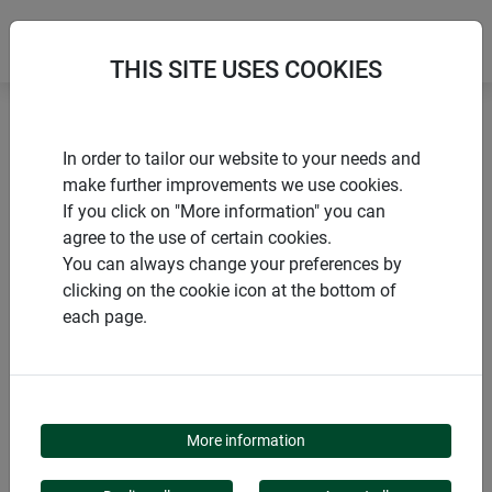
THIS SITE USES COOKIES
Accueil
Voiles et films durables
In order to tailor our website to your needs and
Toile de paillage en jute pour composteur
make further improvements we use cookies.
If you click on "More information" you can
agree to the use of certain cookies.
You can always change your preferences by
clicking on the cookie icon at the bottom of
PRODUITS
each page.
TOILE DE PAILLAGE EN
JUTE POUR
More information