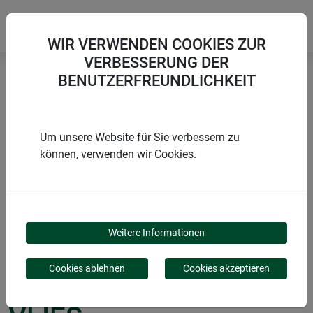
WIR VERWENDEN COOKIES ZUR
VERBESSERUNG DER
BENUTZERFREUNDLICHKEIT
Startseite
Folien & Vliese aus Naturmaterialien
Jute Kompostschutz-Vlies
Um unsere Website für Sie verbessern zu
können, verwenden wir Cookies.
PRODUKTE
JUTE
Weitere Informationen
KOMPOSTSCHUTZ-
Cookies ablehnen
Cookies akzeptieren