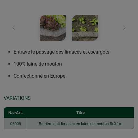
retour
Conti
Entrave le passage des limaces et escargots
100% laine de mouton
Confectionné en Europe
VARIATIONS
N.o-Art.
Titre
06008
Barrière anti-limaces en laine de mouton 5x0,1m