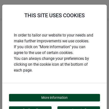
THIS SITE USES COOKIES
Accueil
Voiles et films durables
In order to tailor our website to your needs and
Barrière anti-limaces en laine de mouton ECO
make further improvements we use cookies.
If you click on "More information" you can
agree to the use of certain cookies.
You can always change your preferences by
clicking on the cookie icon at the bottom of
PRODUITS
each page.
BARRIÈRE ANTI-
LIMACES EN LAINE DE
More information