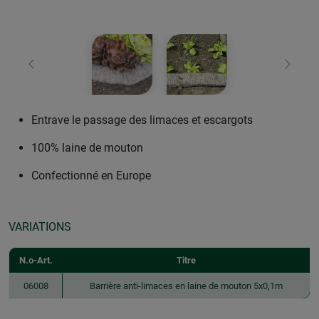
retour
Conti
Entrave le passage des limaces et escargots
100% laine de mouton
Confectionné en Europe
VARIATIONS
N.o-Art.
Titre
06008
Barrière anti-limaces en laine de mouton 5x0,1m