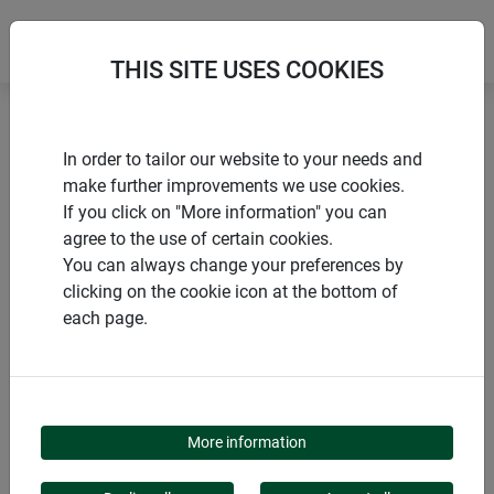
THIS SITE USES COOKIES
Accueil
Voiles et films durables
In order to tailor our website to your needs and
Barrière anti-limaces en laine de mouton ECO
make further improvements we use cookies.
If you click on "More information" you can
agree to the use of certain cookies.
You can always change your preferences by
clicking on the cookie icon at the bottom of
PRODUITS
each page.
BARRIÈRE ANTI-
LIMACES EN LAINE DE
More information