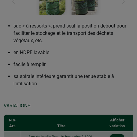
retour
Conti
sac « à ressorts », prend seul la position debout pour
faciliter le stockage et le transport des déchets
végétaux, etc.
en HDPE lavable
facile à remplir
sa spirale intérieure garantit une tenue stable à
l’utilisation
VARIATIONS
N.o-
Afficher
Art.
Titre
variation
Sac de jardin Pop-Up instantané 120L,