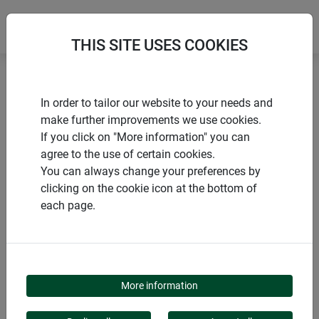
THIS SITE USES COOKIES
Accueil
Sacs
Sac de jardin « Pop-Up » instantané
In order to tailor our website to your needs and
make further improvements we use cookies.
If you click on "More information" you can
agree to the use of certain cookies.
You can always change your preferences by
PRODUITS
clicking on the cookie icon at the bottom of
each page.
SAC DE JARDIN « POP-
UP » INSTANTANÉ
More information