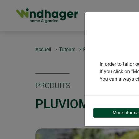
PRODUITS
Accueil
Tuteurs
Pluviomètre à visser sur t
In order to tailo
If you click on "M
You can always ch
PRODUITS
PLUVIOMÈTRE À 
More informa