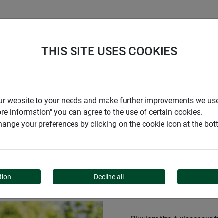
ENTREPRISE
SUPPORT
THIS SITE USES COOKIES
uteur
r our website to your needs and make further improvements we us
ore information" you can agree to the use of certain cookies.
ange your preferences by clicking on the cookie icon at the bo
VISSER SUR TUTEUR
tion
Decline all