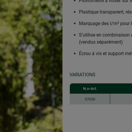
Pluviomètre à visser sur t
Plastique transparent, ré
Marquage des l/m² pour li
S’utilise en combinaison 
(vendus séparément)
Écrou à vis et support mét
VARIATIONS
N.o-Art.
07650