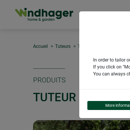
PRODUITS
Accueil
Tuteurs
Tuteur en fibres de coco
In order to tailo
If you click on "M
You can always ch
PRODUITS
TUTEUR EN FIBRE
More informa