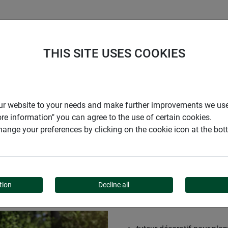
ENTREPRISE
SUPPORT
THIS SITE USES COOKIES
r our website to your needs and make further improvements we us
ore information" you can agree to the use of certain cookies.
ange your preferences by clicking on the cookie icon at the bo
S DE COCO
tion
Decline all