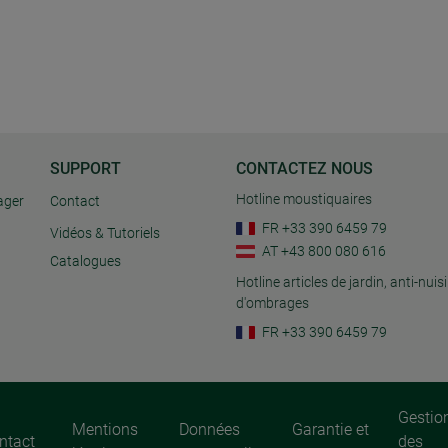
SUPPORT
CONTACTEZ NOUS
Hotline moustiquaires
ager
Contact
FR +33 390 6459 79
Vidéos & Tutoriels
AT +43 800 080 616
Catalogues
Hotline articles de jardin, anti-nuisi
d'ombrages
FR +33 390 6459 79
Gestio
Mentions
Données
Garantie et
ntact
des