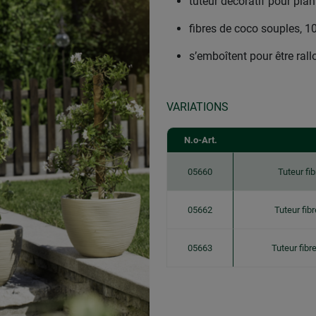
tuteur décoratif pour plant
fibres de coco souples, 1
s’emboîtent pour être ral
VARIATIONS
N.o-Art.
05660
Tuteur fi
05662
Tuteur fib
05663
Tuteur fib