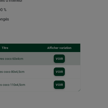
es d’intérieur
00 %
longés
Titre
Afficher variation
bres coco 60x4cm
VOIR
res coco 80x4,5cm
VOIR
res coco 110x4,5cm
VOIR