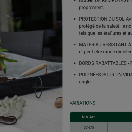
BÂCHE DE REMPOTAGE - La
proprement.
PROTECTION DU SOL AVEC
protégé de la saleté, le 
tels que les éraflures et a
MATÉRIAU RÉSISTANT À L'E
et peut être rangé directe
BORDS RABATTABLES - Pou
POIGNÉES POUR UN VIDAG
angle.
VARIATIONS
N.o-Art.
07475