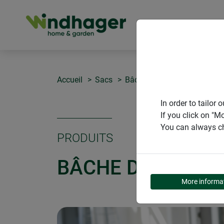
PRODUITS
Accueil
Sacs
Bâche de rempotage
In order to tailo
If you click on "M
You can always ch
PRODUITS
BÂCHE DE REMP
More informa