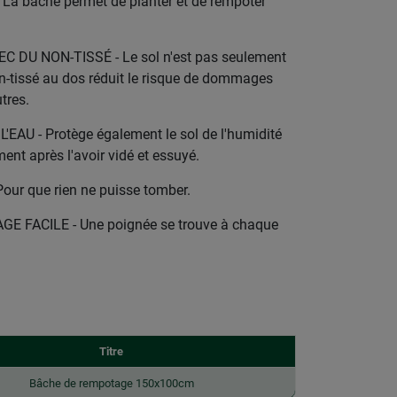
 bâche permet de planter et de rempoter
 DU NON-TISSÉ - Le sol n'est pas seulement
non-tissé au dos réduit le risque de dommages
utres.
AU - Protège également le sol de l'humidité
ment après l'avoir vidé et essuyé.
r que rien ne puisse tomber.
E FACILE - Une poignée se trouve à chaque
Titre
Bâche de rempotage 150x100cm