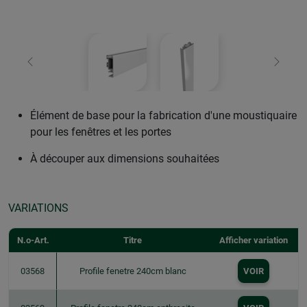
retour
Conti
Élément de base pour la fabrication d'une moustiquaire
pour les fenêtres et les portes
À découper aux dimensions souhaitées
VARIATIONS
N.o-Art.
Titre
Afficher variation
03568
Profile fenetre 240cm blanc
VOIR