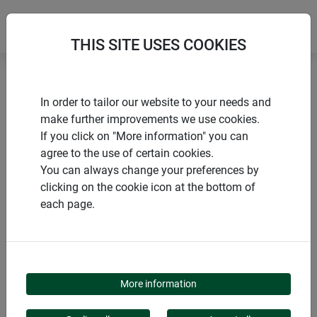
THIS SITE USES COOKIES
Accueil
Accessoires de montage
In order to tailor our website to your needs and
PROFILE DE CADRE POUR FENETRES ET PORTES
make further improvements we use cookies.
If you click on "More information" you can
agree to the use of certain cookies.
You can always change your preferences by
clicking on the cookie icon at the bottom of
PRODUITS
each page.
PROFILE DE CADRE
POUR FENETRES ET
More information