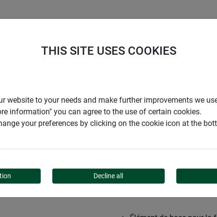
ENTREPRISE
SUPPORT
THIS SITE USES COOKIES
 DE CADRE POUR FENETRES ET PORTES
r our website to your needs and make further improvements we us
ore information" you can agree to the use of certain cookies.
ange your preferences by clicking on the cookie icon at the bo
E POUR FENETRES ET P
tion
Decline all