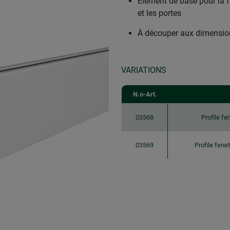
Élément de base pour la f
et les portes
À découper aux dimensio
VARIATIONS
N.o-Art.
03568
Profile f
03569
Profile fene