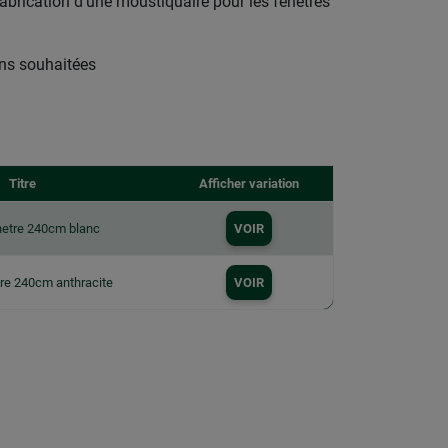
abrication d'une moustiquaire pour les fenêtres
ns souhaitées
Titre
Afficher variation
enetre 240cm blanc
VOIR
tre 240cm anthracite
VOIR