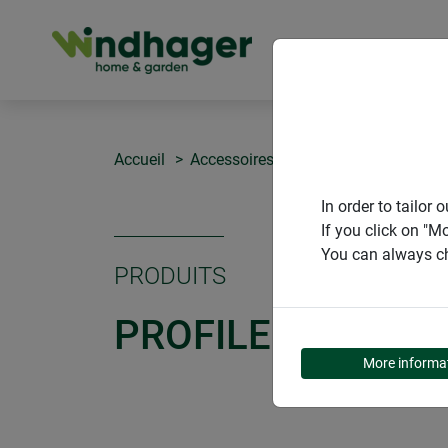
PRODUITS
Accueil
Accessoires de montage
PROFILE
In order to tailo
If you click on "M
You can always ch
PRODUITS
PROFILE DE CADR
More informa