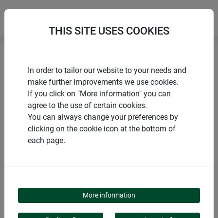
THIS SITE USES COOKIES
Accueil
Voiles et films durables
In order to tailor our website to your needs and
Toile de paillage en jute pour composteur
make further improvements we use cookies.
If you click on "More information" you can
agree to the use of certain cookies.
You can always change your preferences by
clicking on the cookie icon at the bottom of
PRODUITS
each page.
TOILE DE PAILLAGE EN
JUTE POUR
More information