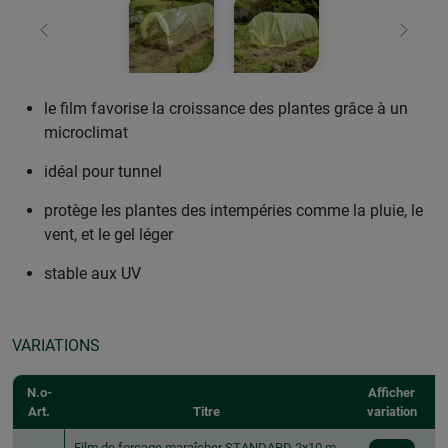
retour
Conti
le film favorise la croissance des plantes grâce à un
microclimat
idéal pour tunnel
protège les plantes des intempéries comme la pluie, le
vent, et le gel léger
stable aux UV
VARIATIONS
N.o-
Afficher
Art.
Titre
variation
Film de forçage maraîcher STANDARD 2x10 m,