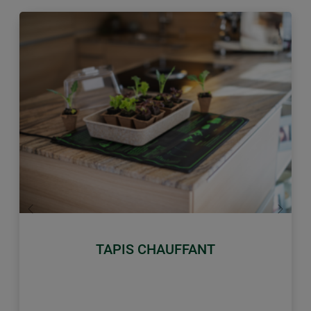
retour
Conti
TAPIS CHAUFFANT