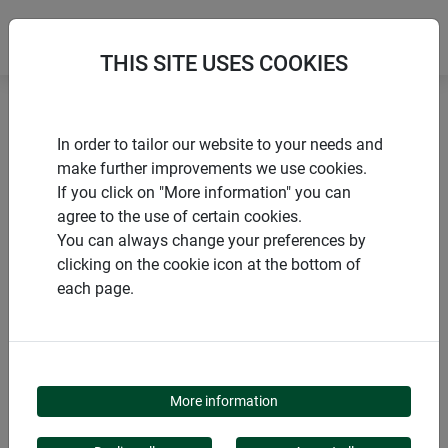
THIS SITE USES COOKIES
Accueil
Autres protections d’hivernage
In order to tailor our website to your needs and
Feutrine d‘hivernage déco SNOWFLAKE
make further improvements we use cookies.
If you click on "More information" you can
agree to the use of certain cookies.
You can always change your preferences by
clicking on the cookie icon at the bottom of
PRODUITS
each page.
FEUTRINE
D‘HIVERNAGE DÉCO
More information