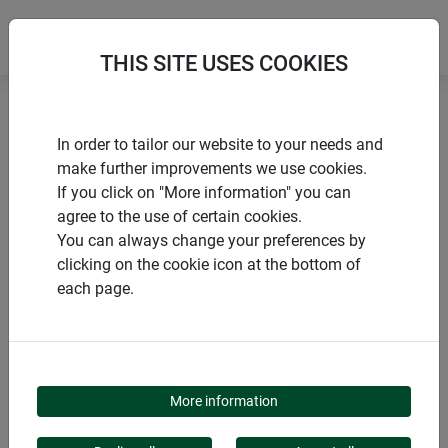
THIS SITE USES COOKIES
Accueil
Autres protections d’hivernage
In order to tailor our website to your needs and
Tente de protection hivernale Yukon
make further improvements we use cookies.
If you click on "More information" you can
agree to the use of certain cookies.
You can always change your preferences by
clicking on the cookie icon at the bottom of
PRODUITS
each page.
TENTE DE
PROTECTION
More information