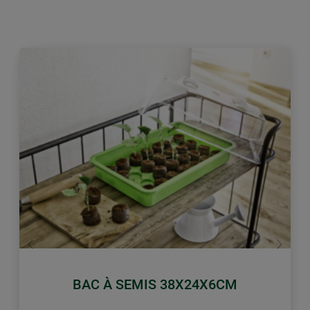
retour
Conti
BAC À SEMIS 38X24X6CM