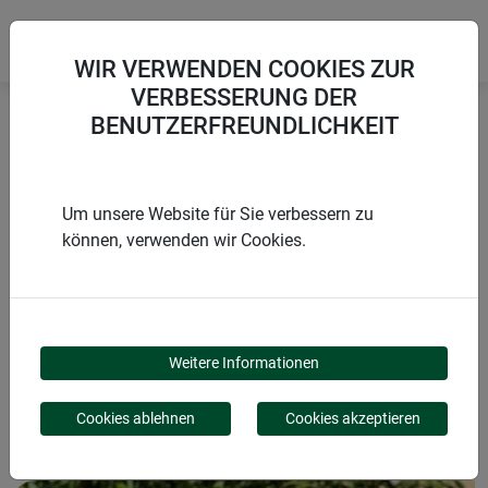
WIR VERWENDEN COOKIES ZUR
VERBESSERUNG DER
BENUTZERFREUNDLICHKEIT
Startseite
Treib- und Gewächshäuser
Anzuchtschale verzinkt
Um unsere Website für Sie verbessern zu
können, verwenden wir Cookies.
PRODUKTE
ANZUCHTSCHALE
Weitere Informationen
VERZINKT
Cookies ablehnen
Cookies akzeptieren