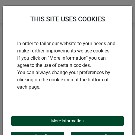
THIS SITE USES COOKIES
Accueil
Bâches
In order to tailor our website to your needs and
Bâche de protection en PVC pour bois PREMIUM
make further improvements we use cookies.
If you click on "More information" you can
agree to the use of certain cookies.
You can always change your preferences by
clicking on the cookie icon at the bottom of
PRODUITS
each page.
BÂCHE DE
PROTECTION EN PVC
More information