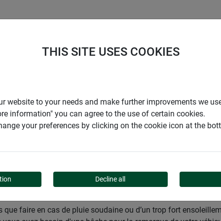
ENTREPRISE
SUPPORT
THIS SITE USES COOKIES
den
Jardins
Bâches & protections
Bâches
r our website to your needs and make further improvements we us
ore information" you can agree to the use of certain cookies.
ange your preferences by clicking on the cookie icon at the bo
tion
Decline all
ais que faire en cas de pluie soudaine ou d’un trop fort ensoleill