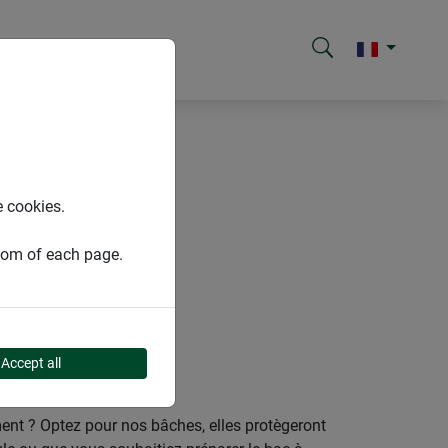
e cookies.
ttom of each page.
Accept all
ement ? Optez pour nos bâches, elles protègeront