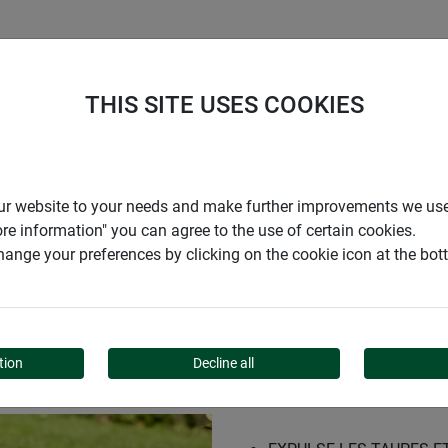
ENTREPRISE
SUPPORT
THIS SITE USES COOKIES
es & campagnols SOLAR
r our website to your needs and make further improvements we us
ore information" you can agree to the use of certain cookies.
ange your preferences by clicking on the cookie icon at the bo
CAMPAGNOLS SOLAR
tion
Decline all