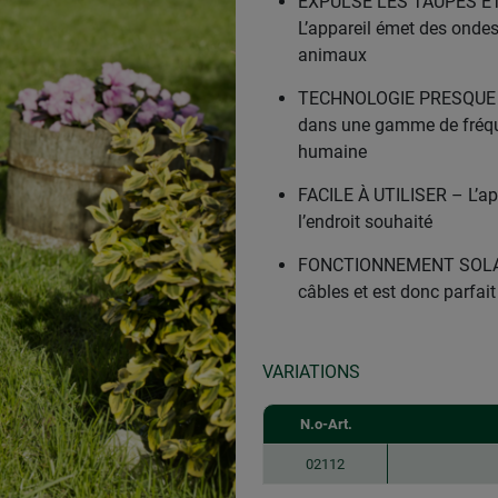
EXPULSE LES TAUPES E
L’appareil émet des ondes
animaux
TECHNOLOGIE PRESQUE SI
dans une gamme de fréquen
humaine
FACILE À UTILISER – L’app
l’endroit souhaité
FONCTIONNEMENT SOLAIRE
câbles et est donc parfait
VARIATIONS
N.o-Art.
02112