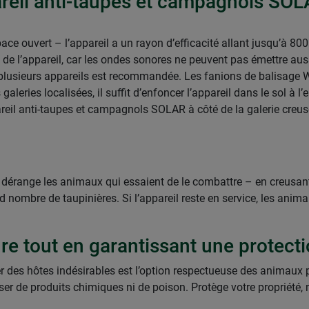
areil anti-taupes et campagnols SO
ace ouvert – l’appareil a un rayon d’efficacité allant jusqu’à 8
ité de l’appareil, car les ondes sonores ne peuvent pas émettre au
e plusieurs appareils est recommandée. Les fanions de balisage 
aleries localisées, il suffit d’enfoncer l’appareil dans le sol à l’
reil anti-taupes et campagnols SOLAR à côté de la galerie creus
dérange les animaux qui essaient de le combattre – en creusan
d nombre de taupinières. Si l’appareil reste en service, les ani
e tout en garantissant une protecti
ser des hôtes indésirables est l’option respectueuse des animaux 
iser de produits chimiques ni de poison. Protège votre propriété