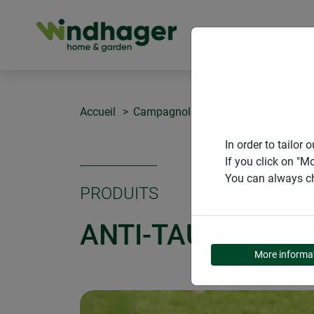
PRODUITS
Accueil
Campagnols & taupes
Anti-taup
In order to tailo
If you click on "M
You can always ch
PRODUITS
ANTI-TAUPES & 
More informa