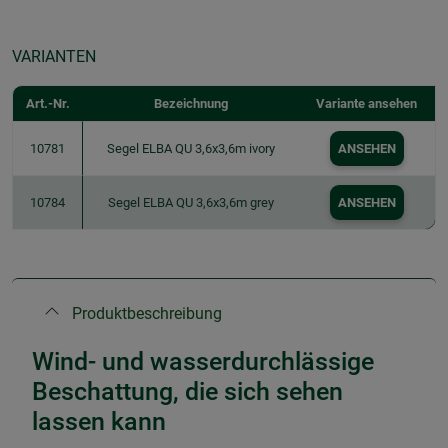
VARIANTEN
Art.-Nr.
Bezeichnung
Variante ansehen
10781
Segel ELBA QU 3,6x3,6m ivory
ANSEHEN
10784
Segel ELBA QU 3,6x3,6m grey
ANSEHEN
Produktbeschreibung
Wind- und wasserdurchlässige
Beschattung, die sich sehen
lassen kann