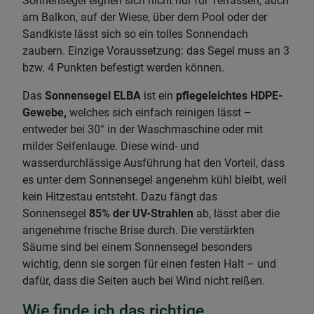
Sonnensegel eignen sich nicht nur für Terrassen, auch
am Balkon, auf der Wiese, über dem Pool oder der
Sandkiste lässt sich so ein tolles Sonnendach
zaubern. Einzige Voraussetzung: das Segel muss an 3
bzw. 4 Punkten befestigt werden können.
Das
Sonnensegel ELBA
ist ein
pflegeleichtes HDPE-
Gewebe,
welches sich einfach reinigen lässt –
entweder bei 30° in der Waschmaschine oder mit
milder Seifenlauge. Diese wind- und
wasserdurchlässige Ausführung hat den Vorteil, dass
es unter dem Sonnensegel angenehm kühl bleibt, weil
kein Hitzestau entsteht. Dazu fängt das
Sonnensegel
85% der UV-Strahlen
ab, lässt aber die
angenehme frische Brise durch. Die verstärkten
Säume sind bei einem Sonnensegel besonders
wichtig, denn sie sorgen für einen festen Halt – und
dafür, dass die Seiten auch bei Wind nicht reißen.
Wie finde ich das richtige