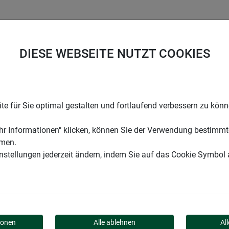
UNTERNEHMEN
KARRIERE
SUPPORT
DIESE WEBSEITE NUTZT COOKIES
ng
e für Sie optimal gestalten und fortlaufend verbessern zu kön
r Informationen" klicken, können Sie der Verwendung bestimmt
mmen.
instellungen jederzeit ändern, indem Sie auf das Cookie Symbol
UNG
ionen
Alle ablehnen
Al