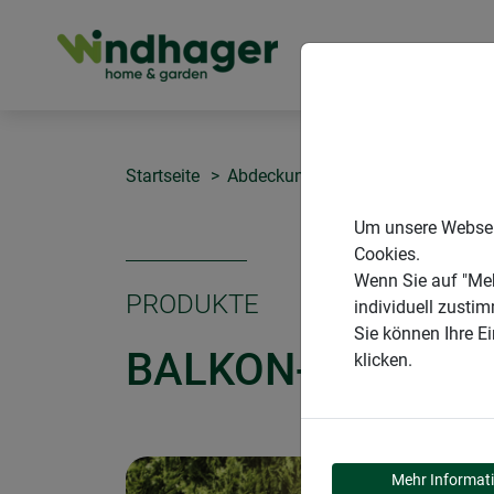
PRODUKTE
Startseite
Abdeckungen
Balkon-Abdecku
Um unsere Webseit
Cookies.
Wenn Sie auf "Meh
PRODUKTE
individuell zusti
Sie können Ihre E
BALKON-ABDECK
klicken.
Mehr Informat