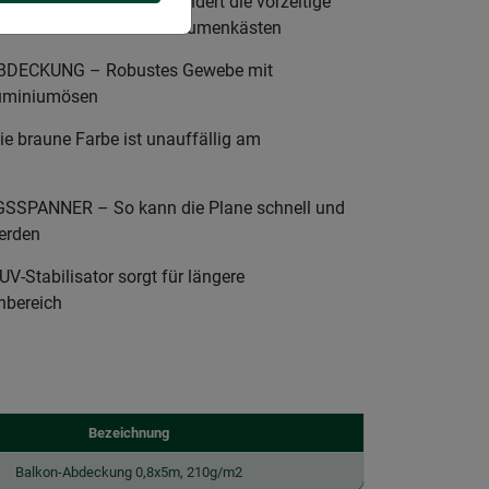
N – Die Plane verhindert die vorzeitige
andlaufes und der Holz-Blumenkästen
DECKUNG – Robustes Gewebe mit
luminiumösen
braune Farbe ist unauffällig am
SPANNER – So kann die Plane schnell und
werden
Stabilisator sorgt für längere
nbereich
Bezeichnung
Balkon-Abdeckung 0,8x5m, 210g/m2