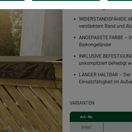
SCHÜTZT IHREN HOLZBALKO
Verwitterung des Holz-H
WIDERSTANDSFÄHIGE AB
verstärktem Rand und A
ANGEPASSTE FARBE – Die 
Balkongeländer
INKLUSIVE BEFESTIGUNGS
unkompliziert befestigt 
LÄNGER HALTBAR – Der UV-
Einsatzfähigkeit im Auße
VARIANTEN
Art.-Nr.
07047