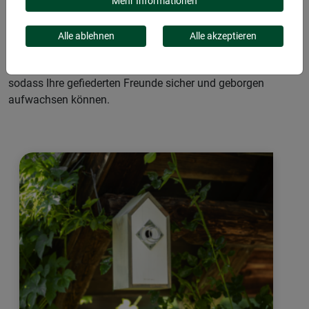
gemütliches Zuhause für heimische Wildvögel. Sie sind
Mehr Informationen
stark gegen Witterungseinflüsse und wehren Nesternräuber
wie Eichhörnchen und Katzen zuverlässig ab. Dank
Alle ablehnen
Alle akzeptieren
einfacher Anbringung können die Kästen mühelos platziert
werden. Unsere Nistkästen schützen Jungvögel und Eier,
sodass Ihre gefiederten Freunde sicher und geborgen
aufwachsen können.