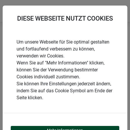
DIESE WEBSEITE NUTZT COOKIES
Startseite
Produkte
Garten
Tiere im Garten
Um unsere Webseite für Sie optimal gestalten
Nistkästen
und fortlaufend verbessern zu können,
verwenden wir Cookies.
Wenn Sie auf "Mehr Informationen" klicken,
können Sie der Verwendung bestimmter
Cookies individuell zustimmen.
PRODUKTKATEGORIE
Sie können Ihre Einstellungen jederzeit ändern,
indem Sie auf das Cookie Symbol am Ende der
NISTKÄSTEN
Seite klicken.
Unsere Nistkästen bieten sicheren Schutz und ein