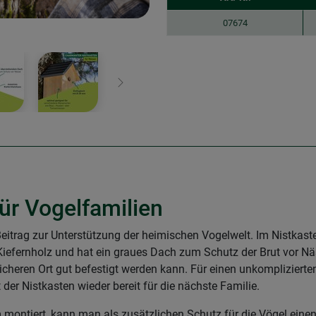
07674
Weiter
für Vogelfamilien
en Beitrag zur Unterstützung der heimischen Vogelwelt. Im Nistka
 Kiefernholz und hat ein graues Dach zum Schutz der Brut vor Nä
icheren Ort gut befestigt werden kann. Für einen unkomplizierte
t der Nistkasten wieder bereit für die nächste Familie.
 montiert, kann man als zusätzlichen Schutz für die Vögel ein