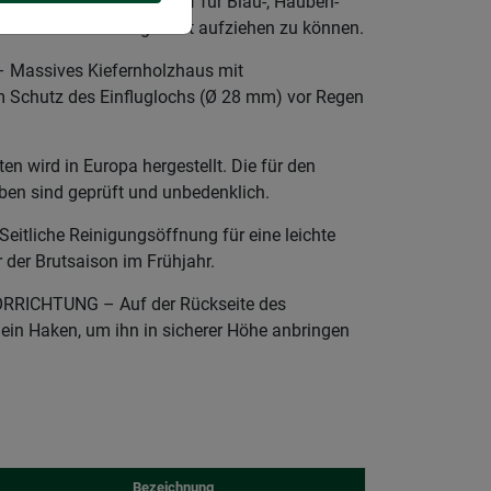
 Sicherer Unterschlupf für Blau-, Hauben-
en Nachwuchs ungestört aufziehen zu können.
Massives Kiefernholzhaus mit
Schutz des Einfluglochs (Ø 28 mm) vor Regen
en wird in Europa hergestellt. Die für den
ben sind geprüft und unbedenklich.
itliche Reinigungsöffnung für eine leichte
 der Brutsaison im Frühjahr.
RICHTUNG – Auf der Rückseite des
 ein Haken, um ihn in sicherer Höhe anbringen
Bezeichnung