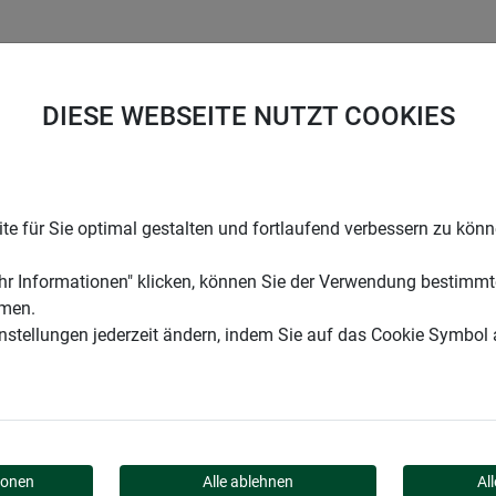
UNTERNEHMEN
KARRIERE
SUPPORT
DIESE WEBSEITE NUTZT COOKIES
e für Sie optimal gestalten und fortlaufend verbessern zu kön
r Informationen" klicken, können Sie der Verwendung bestimmt
mmen.
instellungen jederzeit ändern, indem Sie auf das Cookie Symbol
Y
ionen
Alle ablehnen
Al