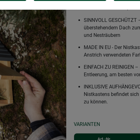
NISTKASTEN FÜR MEISEN –
oder Tannenmeisen, um d
SINNVOLL GESCHÜTZT – 
überstehendem Dach zum 
und Nesträubern
MADE IN EU - Der Nistkast
Anstrich verwendeten Far
EINFACH ZU REINIGEN – Se
Entleerung, am besten vor
INKLUSIVE AUFHÄNGEVOR
Nistkastens befindet sich
zu können.
VARIANTEN
Art.-Nr.