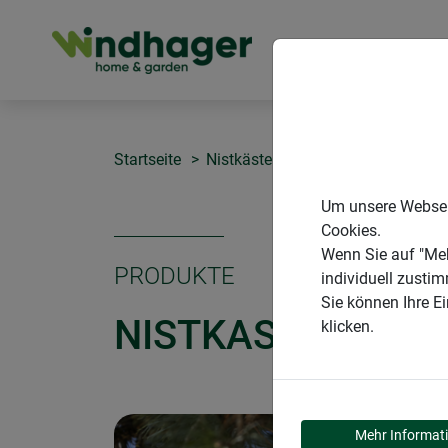
PRODUKTE
Startseite
Nistkästen
Nistkasten Cosy
Um unsere Webseit
Cookies.
Wenn Sie auf "Meh
PRODUKTE
individuell zusti
Sie können Ihre E
NISTKASTEN COS
klicken.
Mehr Informat