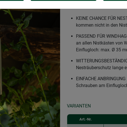
SCHUTZ FÜR VÖGEL & IH
werden im Nistkasten vor
KEINE CHANCE FÜR NEST
kommen nicht in den Nis
PASSEND FÜR WINDHAGER
an allen Nistkästen von 
Einflugloch: max. Ø 35 
WITTERUNGSBESTÄNDIGES 
Nesträuberschutz lange e
EINFACHE ANBRINGUNG – Z
Schrauben am Einflugloch 
VARIANTEN
Art.-Nr.