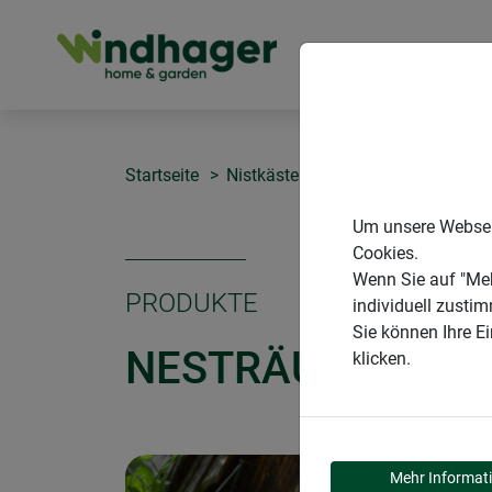
PRODUKTE
Startseite
Nistkästen
Nesträuberschutz fü
Um unsere Webseit
Cookies.
Wenn Sie auf "Meh
PRODUKTE
individuell zusti
Sie können Ihre E
NESTRÄUBERSCHU
klicken.
Mehr Informat