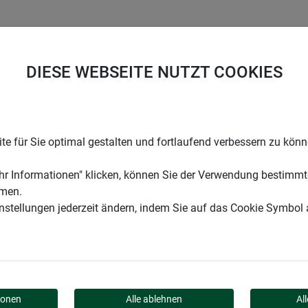
UNTERNEHMEN
KARRIERE
SUPPORT
DIESE WEBSEITE NUTZT COOKIES
r Nistkästen
e für Sie optimal gestalten und fortlaufend verbessern zu kön
r Informationen" klicken, können Sie der Verwendung bestimmt
mmen.
instellungen jederzeit ändern, indem Sie auf das Cookie Symbol
TZ FÜR NISTKÄSTEN
ionen
Alle ablehnen
Al