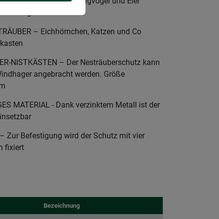
REN NACHWUCHS – Jungvögel und Eier
 Dieben geschützt
RÄUBER – Eichhörnchen, Katzen und Co
tkasten
-NISTKÄSTEN – Der Nesträuberschutz kann
Windhager angebracht werden. Größe
mm
MATERIAL - Dank verzinktem Metall ist der
insetzbar
ur Befestigung wird der Schutz mit vier
fixiert
Bezeichnung