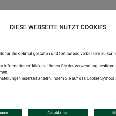
UNTERNEHMEN
KARRIERE
SUPPORT
DIESE WEBSEITE NUTZT COOKIES
Mäuse & Ratten
e für Sie optimal gestalten und fortlaufend verbessern zu kön
r Informationen" klicken, können Sie der Verwendung bestimmt
mmen.
instellungen jederzeit ändern, indem Sie auf das Cookie Symbol
uppen sind eine wahre Plage. Nicht nur unangenehm, sondern 
ionen
Alle ablehnen
Al