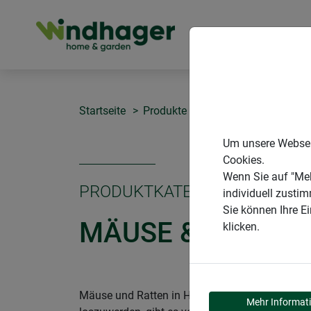
PRODUKTE
Startseite
Produkte
Schädlingsschutz
Um unsere Webseit
Cookies.
Wenn Sie auf "Meh
PRODUKTKATEGORIE
individuell zusti
Sie können Ihre E
MÄUSE & RATTEN
klicken.
Mäuse und Ratten in Haus, Dachboden oder Sch
Mehr Informat