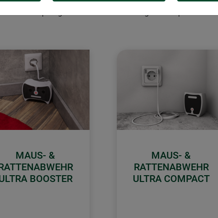
. Ultraschallgeräte, die auch gegen Marder wirken, klassische M
Rattenbekämpfung können Sie sich wieder ganz entspannt in I
MAUS- &
MAUS- &
RATTENABWEHR
RATTENABWEHR
ULTRA BOOSTER
ULTRA COMPACT