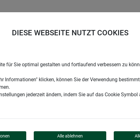
UNTERNEHMEN
KARRIERE
SUPPORT
DIESE WEBSEITE NUTZT COOKIES
e für Sie optimal gestalten und fortlaufend verbessern zu kön
r Informationen" klicken, können Sie der Verwendung bestimmt
mmen.
instellungen jederzeit ändern, indem Sie auf das Cookie Symbol
DY"
ionen
Alle ablehnen
Al