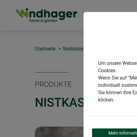
PRODUKTE
Startseite
Nistkästen
Nistkasten "Birdy"
Um unsere Webseit
Cookies.
Wenn Sie auf "Meh
PRODUKTE
individuell zusti
Sie können Ihre E
NISTKASTEN "BIR
klicken.
Mehr Informat