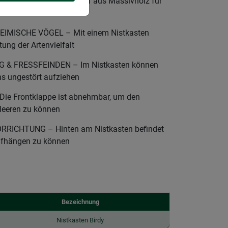
 Sicherer Unterschlupf aus Massivholz für
nnenmeisen
MISCHE VÖGEL – Mit einem Nistkasten
tung der Artenvielfalt
& FRESSFEINDEN – Im Nistkasten können
s ungestört aufziehen
ie Frontklappe ist abnehmbar, um den
 leeren zu können
RICHTUNG – Hinten am Nistkasten befindet
aufhängen zu können
Bezeichnung
Nistkasten Birdy