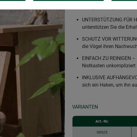
NISTKASTEN FÜR MEISEN –
Blau-, Hauben-, oder Ta
UNTERSTÜTZUNG FÜR HEI
unterstützen Sie die Erhal
SCHUTZ VOR WITTERUNG 
die Vögel ihren Nachwuch
EINFACH ZU REINIGEN – D
Nistkasten unkompliziert
INKLUSIVE AUFHÄNGEVOR
sich ein Haken, um ihn 
VARIANTEN
Art.-Nr.
06925