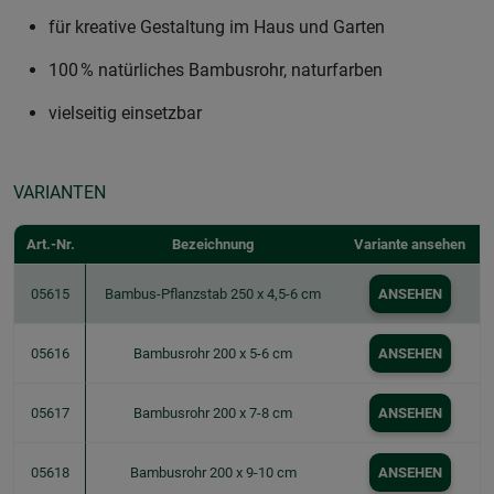
für kreative Gestaltung im Haus und Garten
100 % natürliches Bambusrohr, naturfarben
vielseitig einsetzbar
VARIANTEN
Art.-Nr.
Bezeichnung
Variante ansehen
05615
Bambus-Pflanzstab 250 x 4,5-6 cm
ANSEHEN
05616
Bambusrohr 200 x 5-6 cm
ANSEHEN
05617
Bambusrohr 200 x 7-8 cm
ANSEHEN
05618
Bambusrohr 200 x 9-10 cm
ANSEHEN