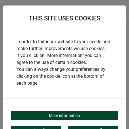
THIS SITE USES COOKIES
Accueil
Campagnols & taupes
In order to tailor our website to your needs and
Anti-taupes & campagnols ALUMINIUM
make further improvements we use cookies.
If you click on "More information" you can
agree to the use of certain cookies.
You can always change your preferences by
clicking on the cookie icon at the bottom of
PRODUITS
each page.
ANTI-TAUPES &
CAMPAGNOLS
More information