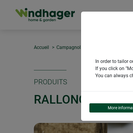
PRODUITS
Accueil
Campagnols & taupes
Rallonge él
In order to tailo
If you click on "M
You can always ch
PRODUITS
RALLONGE ÉLECT
More informa