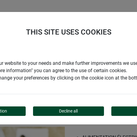
ENTREPRISE
SUPPORT
THIS SITE USES COOKIES
ectrique pour appareil sur secteur
r our website to your needs and make further improvements we us
ore information" you can agree to the use of certain cookies.
ange your preferences by clicking on the cookie icon at the bo
RIQUE POUR APPAREIL 
tion
Decline all