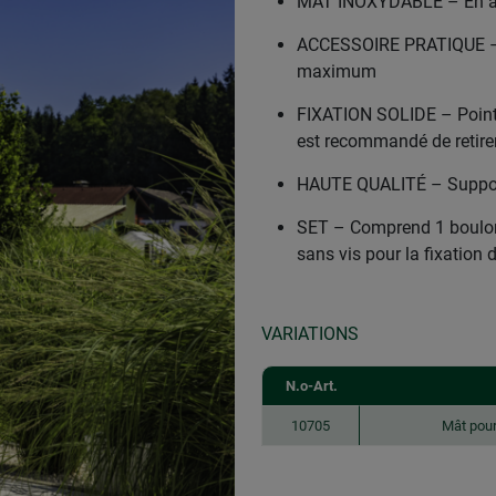
MÂT INOXYDABLE – En al
ACCESSOIRE PRATIQUE – P
maximum
FIXATION SOLIDE – Pointe 
est recommandé de retirer
HAUTE QUALITÉ – Support 
SET – Comprend 1 boulon 
sans vis pour la fixation 
VARIATIONS
N.o-Art.
10705
Mât pou