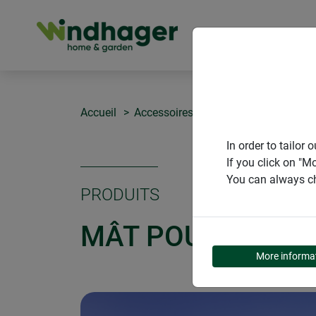
PRODUITS
Accueil
Accessoires pour voile d'ombrage
In order to tailo
If you click on "M
You can always ch
PRODUITS
MÂT POUR VOILE 
More informa