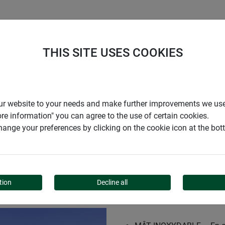
ENTREPRISE
SUPPORT
THIS SITE USES COOKIES
Mât pour voile d'ombrage Basic set
r our website to your needs and make further improvements we us
ore information" you can agree to the use of certain cookies.
ange your preferences by clicking on the cookie icon at the bo
D'OMBRAGE BASIC SET
tion
Decline all