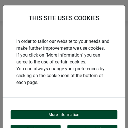
THIS SITE USES COOKIES
Accueil
Accessoires pour voile d'ombrage
In order to tailor our website to your needs and
Ressort de tension pour voile d'ombrage
make further improvements we use cookies.
If you click on "More information" you can
agree to the use of certain cookies.
You can always change your preferences by
clicking on the cookie icon at the bottom of
PRODUITS
each page.
RESSORT DE TENSION
POUR VOILE
More information