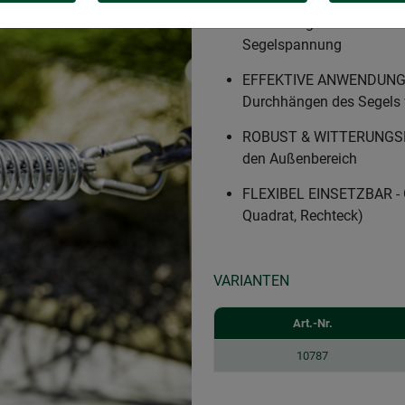
STRAFF & SICHER SPANNE
Sonnensegel und Halterung
Segelspannung
EFFEKTIVE ANWENDUNG - S
Durchhängen des Segels w
ROBUST & WITTERUNGSBES
den Außenbereich
FLEXIBEL EINSETZBAR - Ge
Quadrat, Rechteck)
VARIANTEN
Art.-Nr.
10787