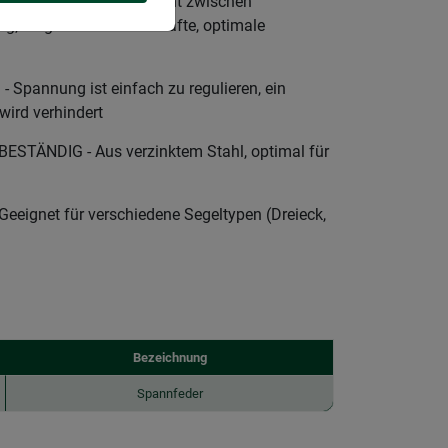
N - Verbindungselement zwischen
; sorgt für eine dauerhafte, optimale
pannung ist einfach zu regulieren, ein
ird verhindert
TÄNDIG - Aus verzinktem Stahl, optimal für
eignet für verschiedene Segeltypen (Dreieck,
Bezeichnung
Spannfeder