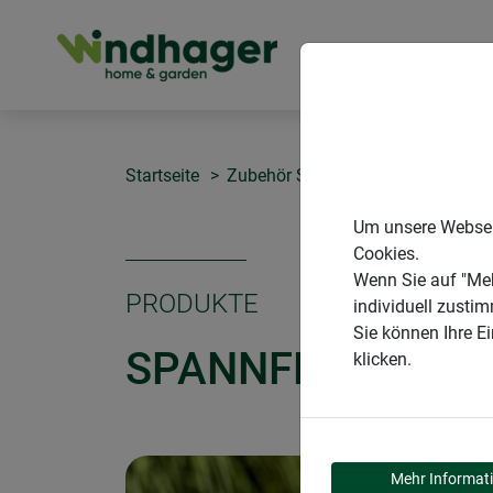
PRODUKTE
Startseite
Zubehör Sonnensegel
Spannfe
Um unsere Webseit
Cookies.
Wenn Sie auf "Meh
PRODUKTE
individuell zusti
Sie können Ihre E
SPANNFEDER
klicken.
Mehr Informat