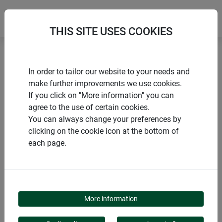
THIS SITE USES COOKIES
Accueil
Protection d’hivernage durable
In order to tailor our website to your needs and
Sac de jute coloré
make further improvements we use cookies.
If you click on "More information" you can
agree to the use of certain cookies.
You can always change your preferences by
clicking on the cookie icon at the bottom of
PRODUITS
each page.
SAC DE JUTE COLORÉ
More information