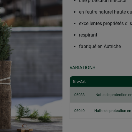
une protection efficace
en feutre naturel haute qu
excellentes propriétés d'i
respirant
fabriqué en Autriche
VARIATIONS
N.o-Art.
06038
Natte de protection e
06040
Natte de protection e