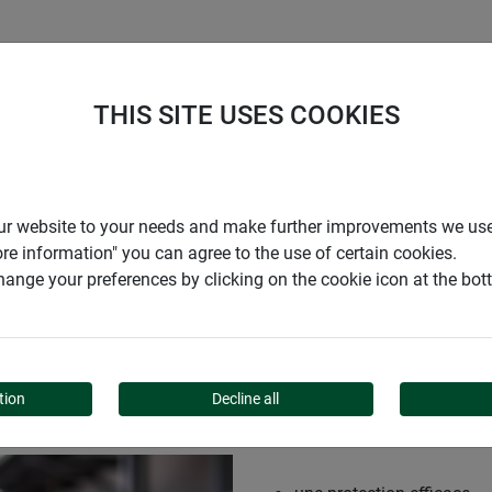
ENTREPRISE
SUPPORT
THIS SITE USES COOKIES
te de protection en laine de mouton
r our website to your needs and make further improvements we us
ore information" you can agree to the use of certain cookies.
ange your preferences by clicking on the cookie icon at the bo
CTION EN LAINE DE MO
tion
Decline all