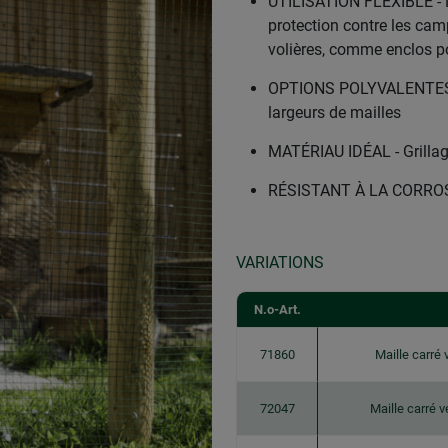
UTILISATION FLEXIBLE - No
protection contre les cam
volières, comme enclos po
OPTIONS POLYVALENTES - 
largeurs de mailles
MATÉRIAU IDÉAL - Grillage
RÉSISTANT À LA CORROSION
VARIATIONS
N.o-Art.
71860
Maille carré
72047
Maille carré 