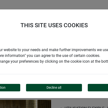
ENTREPRISE
SUPPORT
THIS SITE USES COOKIES
lle carrée plastifiée vert
r our website to your needs and make further improvements we us
ore information" you can agree to the use of certain cookies.
ange your preferences by clicking on the cookie icon at the bo
LASTIFIÉE VERT
tion
Decline all