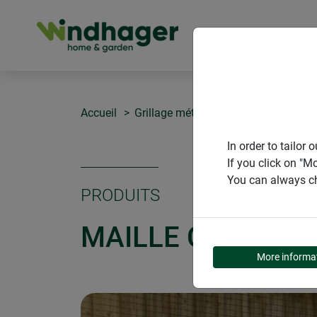
PRODUITS
Accueil
Grillage métallique & plastique
Mai
In order to tailo
If you click on "M
You can always ch
PRODUITS
MAILLE CARRÉE P
More informa