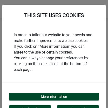
THIS SITE USES COOKIES
Accueil
Accessoires pour voile d'ombrage
In order to tailor our website to your needs and
Mât pour voile d’ombrage Prémium
make further improvements we use cookies.
If you click on "More information" you can
agree to the use of certain cookies.
You can always change your preferences by
clicking on the cookie icon at the bottom of
PRODUITS
each page.
MÂT POUR VOILE
D’OMBRAGE PRÉMIUM
More information