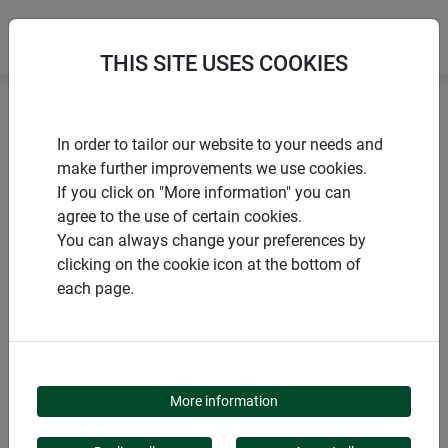
THIS SITE USES COOKIES
Accueil
Chiens, chats & martres
In order to tailor our website to your needs and
Répulsif chiens & chats SPRAY
make further improvements we use cookies.
If you click on "More information" you can
agree to the use of certain cookies.
You can always change your preferences by
clicking on the cookie icon at the bottom of
PRODUITS
each page.
RÉPULSIF CHIENS &
CHATS SPRAY
More information