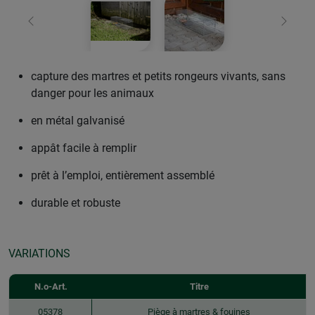
retour
Conti
capture des martres et petits rongeurs vivants, sans
danger pour les animaux
en métal galvanisé
appât facile à remplir
prêt à l’emploi, entièrement assemblé
durable et robuste
VARIATIONS
N.o-Art.
Titre
05378
Piège à martres & fouines