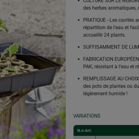
CULTURE SUR LE REBORD DE
des herbes aromatiques, d
PRATIQUE - Les cavités a
répartition de l’eau et fa
accueillir 24 plants.
SUFFISAMMENT DE LUMIÈR
FABRICATION EUROPÉENNE 
PAK, résistant à l’eau et r
REMPLISSAGE AU CHOIX - U
des pots de plantes ou du
légèrement humide !
VARIATIONS
N.o-Art.