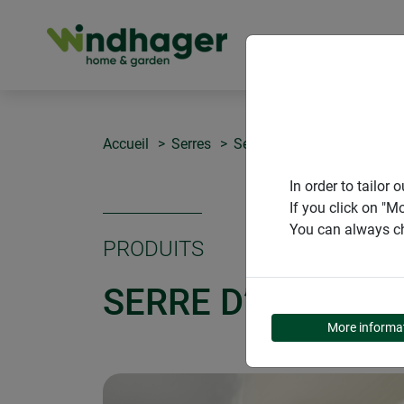
PRODUITS
Accueil
Serres
Serre d’interieur
In order to tailo
If you click on "M
You can always ch
PRODUITS
SERRE D’INTERIE
More informa