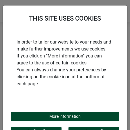
THIS SITE USES COOKIES
Accueil
Activation de la croissance
In order to tailor our website to your needs and
Film de forçage STRONG
make further improvements we use cookies.
If you click on "More information" you can
agree to the use of certain cookies.
You can always change your preferences by
clicking on the cookie icon at the bottom of
PRODUITS
each page.
FILM DE FORÇAGE
STRONG
More information