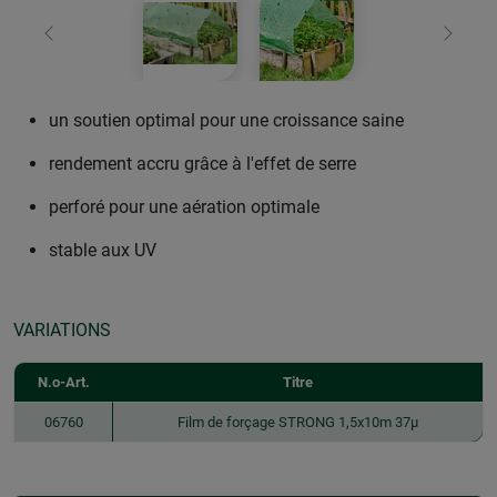
retour
Conti
un soutien optimal pour une croissance saine
rendement accru grâce à l'effet de serre
perforé pour une aération optimale
stable aux UV
VARIATIONS
N.o-Art.
Titre
06760
Film de forçage STRONG 1,5x10m 37µ